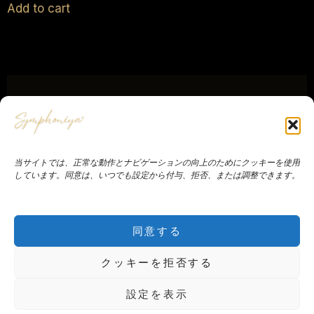
Add to cart
SYMPHONIYA®
当サイトでは、正常な動作とナビゲーションの向上のためにクッキーを使用
しています。同意は、いつでも設定から付与、拒否、または調整できます。
Symphoniyaについて
Yves Ruhlmann
お問い合わせ
お便り
法的告知
販売利用規約
同意する
Symphoniya — 文化協会 · Route de Mouthe
クッキーを拒否する
18B, 1343 Les Charbonnières, スイス
設定を表示
© 2026 Symphoniya® — 全著作権所有