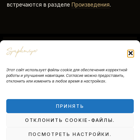
встречаются в разделе
Произведения
.
SYMPHONIYA®
Этот сайт использует файлы cookie для обеспечения корректной
работы и улучшения навигации. Согласие можно предоставить,
отклонить или изменить в любое время в настройках.
О проекте
Yves Ruhlmann
Контакты
Письмо
Правовая информация
Условия продажи
ПРИНЯТЬ
Symphoniya — Культурная ассоциация ·
ОТКЛОНИТЬ COOKIE-ФАЙЛЫ.
Route de Mouthe 18B, 1343 Les Charbonnières,
Швейцария
ПОСМОТРЕТЬ НАСТРОЙКИ.